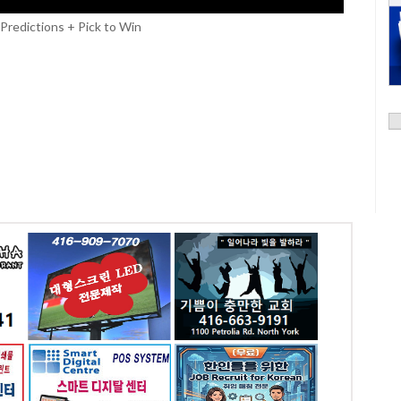
Predictions + Pick to Win
인
토론토 기쁨이 충만한
판
교회
0
전화: 416-663-9191
1100 Petrolia Rd
Toronto, ON
-
한인을 위한 KOREAN
S
JOB BANK
0
전화: 6476245886