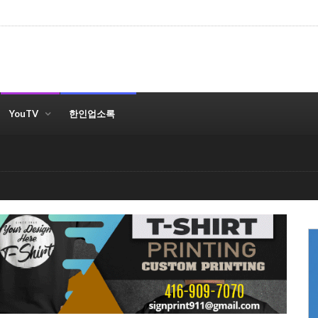
YouTV
한인업소록
상/만성통증 오창우 고려한의원