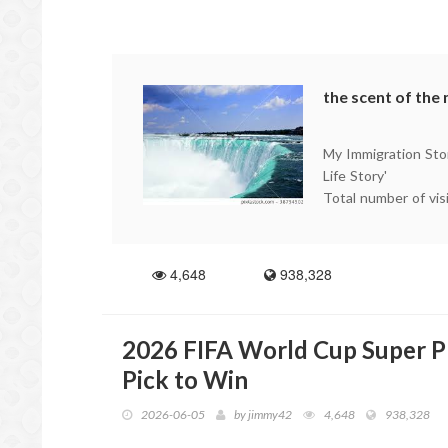
the scent of the
My Immigration Stor
Life Story'
Total number of visit
3704 529
all
1 9 0 0 1 2 6 5
4,648
938,328
Thank you to every
2026 FIFA World Cup Super Pr
Pick to Win
2026-06-05
by
jimmy42
4,648
938,328