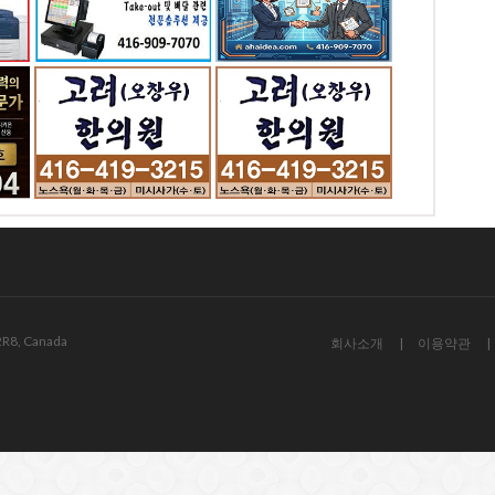
D
4065 Chesswood
K
Drive Toronto, ON
 -
고려 오창우 한의원 -
노스욕
3
전화: 416-226-2624
77 Finch Ave W #302,
North York Toronto,
ON
2R8, Canada
회사소개
이용약관