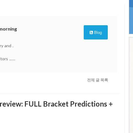
 morning
Blog
y and .
ors ...
전체 글 목록
Recorded date...2026 jun 20
one who visited today
eview: FULL Bracket Predictions +