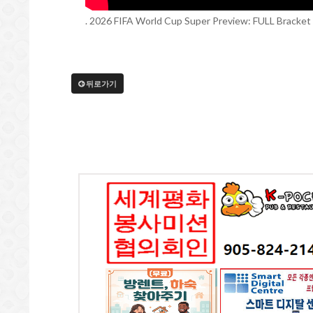
. 2026 FIFA World Cup Super Preview: FULL Bracket 
뒤로가기
세계평화봉사미션협의
K-포차 ...미시사가(만
대형스크린,LED싸
회 - 토론토지회
두향프라자)
& 간판 - 대신전광
전화: 4169097070
전화: 905-824-2141
전화: 416-909-707
chesswood 4065, ON
169 DUNDAS ST. E.
4065 Chesswood
#7 Mississauga, ON
Drive Toronto, ON
(무료) 방렌트,하숙 찾
스마트 디지탈 프린팅
최고의 POS시스템 
아주기
- 인쇄 및 디자인
스마트 디지탈 PO
전화: 4169097070
전화: 416-909-7070
전화: 416-909-707