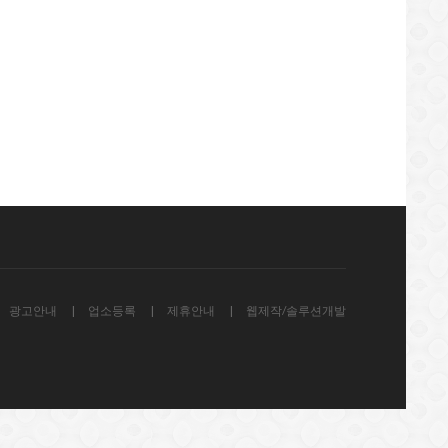
광고안내
업소등록
제휴안내
웹제작/솔루션개발