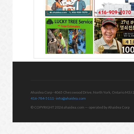
4065 Chesswood Dr.
4065 chesswood dr.
4065 CHESSWOO
Toronto, ON
Toronto, ON
DR. NORTH YOR
Toronto, ON
럭키조경 , 나무자르기
1004열쇠 .. 천사열쇠
고려(오창우)한의원
미시사가지점
전화: 647-564-8383
전화: 416-895-1004
전화: 905-270-034
4699 Keele St. Unit
4 Blakeley Rd.
218 Toronto, ON
Toronto, ON
777 Dundas St W,
Mississauga, ON
Ahaidea Corp · 4065 Chesswood Drive, North York, Ontario M3J 
416-784-5111
·
info@ahaidea.com
© COPYRIGHT 2026 ahaidea.com — operated by Ahaidea Corp