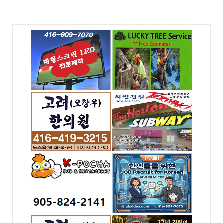
ED싸인
럭키조경 , 나무자르기
신전광판
전화: 647-564-8383
-7070
4699 Keele St. Unit
218 Toronto, ON
ood
, ON
의원 -
싸인건설 (아하아이디
어)
-2624
전화: 416-909-7070
 W #302,
4065 Chesswood Dr.
ronto,
North York, ON
시사가(만
한인을 위한 KOREAN
JOB BANK
-2141
전화: 6476245886
ST. E.
4065 Chesswood
ga, ON
Drive Toronto, ON