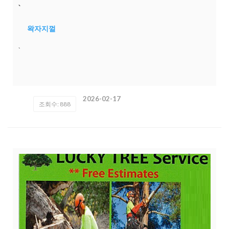
`
왁자지껄
`
2026-02-17
조회수: 888