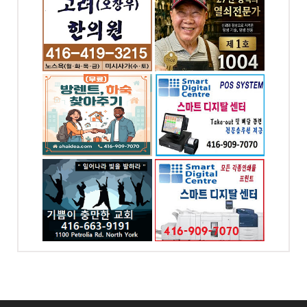
의원 -
1004열쇠 .. 천사열쇠
전화: 416-895-1004
-0343
4 Blakeley Rd.
Toronto, ON
t W,
 ON
,하숙 찾
최고의 POS시스템 -
스마트 디지탈 POS
7070
전화: 416-909-7070
od Dr.
4065 CHESSWOOD
DR. NORTH YORK
Toronto, ON
 충만한
스마트 디지탈 프린팅
- 인쇄 및 디자인
-9191
전화: 416-909-7070
 Rd
4065 chesswood dr.
Toronto, ON