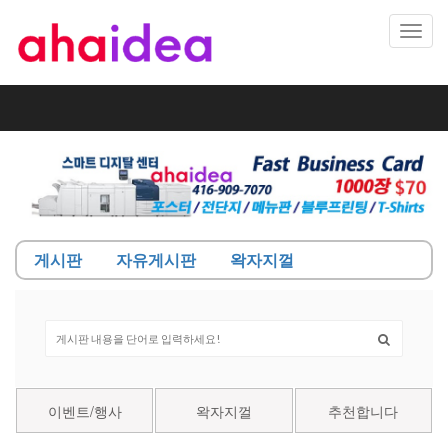
Toggl
navig
게시판
자유게시판
왁자지껄
이벤트/행사
왁자지껄
추천합니다