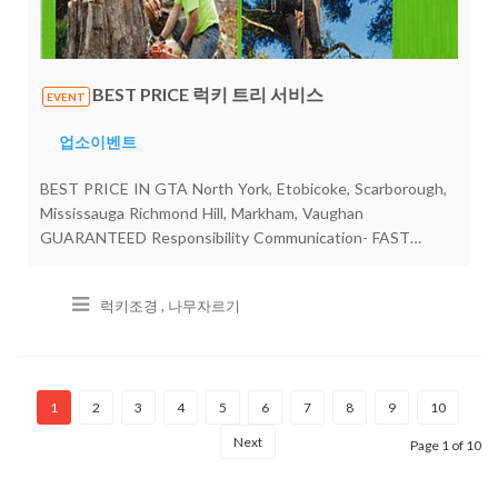
BEST PRICE 럭키 트리 서비스
EVENT
업소이벤트
BEST PRICE IN GTA North York, Etobicoke, Scarborough,
Mississauga Richmond Hill, Markham, Vaughan
GUARANTEED Responsibility Communication- FAST
SERVICE **LUCKY TREE Service ** Free EstimatesALL
TREE SERVICE Trimming/Pruning Removal/Planting City
럭키조경 , 나무자르기
Permits, Stumping, Landscaping FULLY INSUREDPeter
Choi luckytreeca@gmail.comFree Estimates 4699 Keele St.
Unit 218 Toronto, ON M3J 2N8T. 647-564-8383 C.41
1
2
3
4
5
6
7
8
9
10
Next
Page 1 of 10