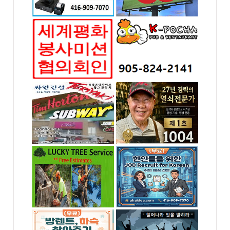
YORK
Drive Toronto, ON
미션협의
K-포차 ...미시사가(만
회
두향프라자)
7070
전화: 905-824-2141
065, ON
169 DUNDAS ST. E.
#7 Mississauga, ON
하아이디
1004열쇠
전화: 416-895-1004
-7070
4 Blakeley Rd.
Toronto, ON
od Dr.
ON
나무자르기
한인을 위한 KOREAN
JOB BANK
-8383
전화: 6476245886
. Unit
 ON
4065 Chesswood
Drive Toronto, ON
,하숙 찾
토론토 기쁨이 충만한
교회