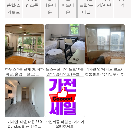
쏜힐/스
킹스톤
다운타
미드타
드힐/뉴
가/런던
역
카보로
운
운
마겥
하우스 1층 전체 (반지하
노스욕센터역 도보10분
여자만 영/쉐퍼드 콘도세
아님, 출입구 별도) 그리
민박, 임시숙소 (무료공
컨룸랜트 (즉시입주가능)
고
항픽업
여자만. 다운타운 280
가전제품 파실분..여기에
Dundas St w. 신축콘
올려주세요
도.St.Patr