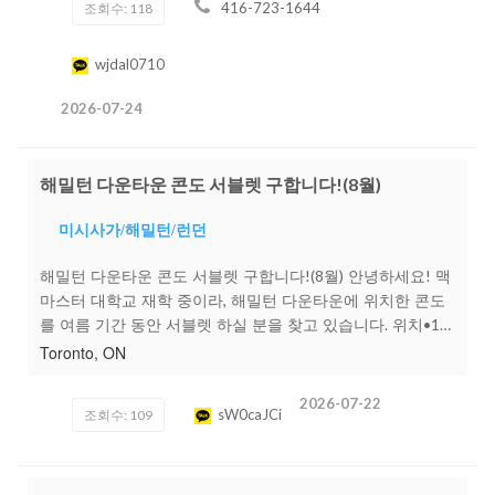
416-723-1644
조회수: 118
스도 있고차가 있다면 401, 409, 427 하이웨이 1분이면 진입
할 수 있어요.인터넷 와이파이(무료)는 물론 수도 및 모든 유
틸리티 포함 가격입니다.가구, 주방기기, 세탁기, 건조기뿐만
wjdal0710
아니라넓은 주차장, 넓은 정원에서 휴식도 즐길 수 있는 여유
2026-07-24
로운 환경이랍니다.공항 근처 직장인, 하이웨이 이용이 많은
분, 험버 컬리지 학생분께 권해드리고 싶습니다도보 5~10분
거리 안에 No frills, Shoppers Drug mart, Chinese
market,Metro 등 대형마트가 있어 편리함이 배가 되는 지역
해밀턴 다운타운 콘도 서블렛 구합니다!(8월)
입니다.카톡이나 전화로 연락 주시면 언제든 상담 가능합니
다.감사합니다.416-723-1644647-208-7728카톡아이디 :
미시사가/해밀턴/런던
wjdal0710반지하 라운드 침대방 750불, 민박 50불반지하 아
해밀턴 다운타운 콘도 서블렛 구합니다!(8월) 안녕하세요! 맥
주 작은방 590불, 민박 40불반지하 큰 방 780불 , 민박50불
마스터 대학교 재학 중이라, 해밀턴 다운타운에 위치한 콘도
를 여름 기간 동안 서블렛 하실 분을 찾고 있습니다. 위치•1
Jarvis St, Hamilton, ON L8R 0A8•다운타운 중심 / 생활 편리
Toronto, ON
한 위치 렌트비 •월 $1600 •유틸리티 별도 •인터넷 & 보험
포함 선호 조건 •여성분 선호 •깨끗하게 사용해주실 분 기간
2026-07-22
sW0caJCi
조회수: 109
• 8월 (기간 조율 가능하면 문의 주세요) 연락처 •343-368-
2655 관심 있으시면 댓글이나 오픈채팅방으로 편하게 연락
주세요! https://open.kakao.com/o/sW0caJCi