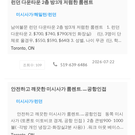
런던 다운타운 2층 방3개 저렴한 룸렌트
미시사가/해밀턴/런던
남여불문 런던 다운타운 2층 방3개 저렴한 룸렌트 1. 런던
다운타운 2. $700, $740, $790(개인 화장실) (단, 3명이 단
체로 올경우, $550, $590, $640) 3. 성별, 나이 무관 (단, 학생
일 경우만 가능) 4. 문의: 519-639-6486(문자 주시면 연락 드
Toronto, ON
리겠습니다) 5. 모든 유틸리티, 주방용품 포함 6. 주차 불가 7.
웨스턴 대학까지 버스로 20분, 펜쇼 컬리지까지 버스로 40분
2026-07-22
519-639-6486
조회수: 109
8. 8월부터 입주 가능
안전하고 깨끗한 미시사가 룸렌트.ㅡ공항인접
미시사가/런던
안전하고 깨끗한 미시사가 룸렌트.ㅡ공항인접 동쪽 미시
사가 (토론토 이토비코 경계, 공항 인접 ) 2층 큰방900- 1000
불( -각방 개인 냉장고-화장실2분 사용) ) .워크 아웃 베이스
먼트 출입구 별도(실내 개인 화장실)렌트합니다 환경 문제 비
Toronto, ON