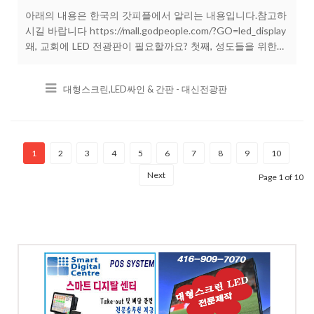
아래의 내용은 한국의 갓피플에서 알리는 내용입니다.참고하
시길 바랍니다 https://mall.godpeople.com/?GO=led_display
왜, 교회에 LED 전광판이 필요할까요? 첫째, 성도들을 위한
배려이기 때문입니다! 고령화 사회로 접어들면서, 교회에도
성도들의 연령이 높아지고 있으며, 연로하신 성도들을 위한
대형스크린,LED싸인 & 간판 - 대신전광판
시각 적인 배려가 필요해지고 있습니다. 특히, 찬송, 설교, 광
고 등 예배 중에 사용하는 시각자료는 점점 더 늘어나고 있는
데도, 아직까지 많은 교회들이 흐릿한 프로젝터와 스크린에
의존하여 예배를 드리고 있습니다. 연로하신 분들 외에도, 성
경책의 작은 글씨도, 스크린의 흐릿한 글씨도 보기 어려워 귀
1
2
3
4
5
6
7
8
9
10
로만 예배를 드릴 수 밖에 없는 시력이 약한 성도들에게 LED
Next
Page 1 of 10
전광판은 선
스템 -
대형스크린,LED싸인
POS
& 간판 - 대신전광판
-7070
전화: 416-909-7070
SWOOD
4065 Chesswood