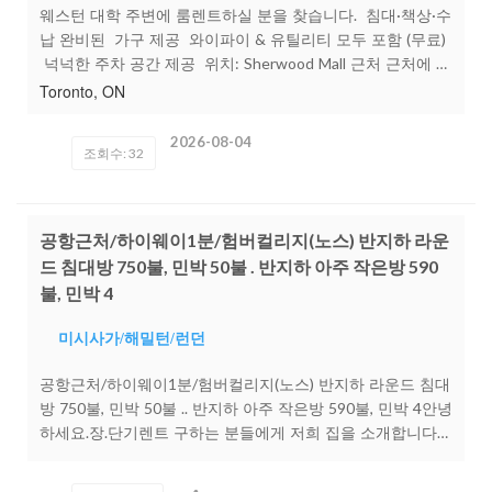
웨스턴 대학 주변에 룸렌트하실 분을 찾습니다. 침대·책상·수
납 완비된 가구 제공 와이파이 & 유틸리티 모두 포함 (무료)
넉넉한 주차 공간 제공 위치: Sherwood Mall 근처 근처에 맥
도날드, 버거킹, 팀홀튼, Food Basics 등 다양한 편의시설이
Toronto, ON
있어 생활하기 매우 편리합니다. 사진이나 기타 궁금한 점 있
으시면 편하게 문의 주세요! 카톡: Gundra27
2026-08-04
조회수: 32
공항근처/하이웨이1분/험버컬리지(노스) 반지하 라운
드 침대방 750불, 민박 50불 . 반지하 아주 작은방 590
불, 민박 4
미시사가/해밀턴/런던
공항근처/하이웨이1분/험버컬리지(노스) 반지하 라운드 침대
방 750불, 민박 50불 .. 반지하 아주 작은방 590불, 민박 4안녕
하세요.장.단기렌트 구하는 분들에게 저희 집을 소개합니다집
앞에는 TTC 정류장이 있답니다.피어슨 공항 5분로렌스웨스
트 전철역 30분키플링 전철역 15분험버컬리지 갈수있는 버