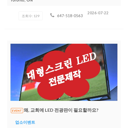
교하세요!. 안전하고 깨끗한 미시사가 룸렌트.ㅡ공항인접 유
틸리티 포함 (초고속인터넷, 세탁, 전기세, 수도세 포함) 파킹
2026-07-22
647-518-0563
조회수: 129
가능, 즉시입주가능 장기거주자 선호합니다 647 518 0563,
카톡 hyunsoo0454, email - hyunsoo0454@daum.net *연락
주시면 자세한 정보 제공, 간단한 자기소개 부탁합니다. 안전
하고 깨끗한 미시사가 룸렌트.ㅡ공항인접
왜, 교회에 LED 전광판이 필요할까요?
EVENT
업소이벤트