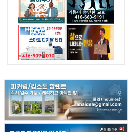
7070
전화: 416-663-9191
od Dr.
1100 Petrolia Rd
Toronto, ON
 프린팅
예본교회
자인
전화: 416-858-6449
-7070
4258 Bloor St W,
Etobicoke, ON
od dr.