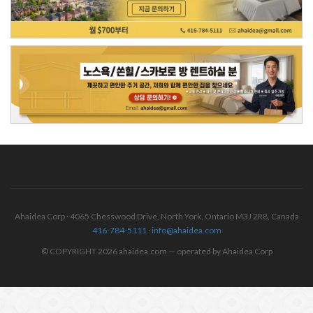
Ahaidea Corp · 4065 Chesswood Drive, North York, Ontario M3J 2R8, Canada
416-784-5111
·
info@ahaidea.com
© COPYRIGHT 2026 ahaidea.com — operated by Ahaidea Corp