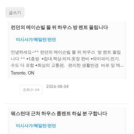
글쓰기
런던의 메이슨빌 몰 뒤 하우스 방 렌트 올립니다
미시사가/해밀턴/런던
안녕하세요~^^ 런던의 메이슨빌 몰 뒤 하우스 방 렌트 올립
니다 ^^ •1층방 •침대.책상.의자.옷장 완비 •와이파이.전기.
수도 다 포함 •최상의 교통편, 편리한 생활반경 바로 앞 메
이슨빌몰!! (도서관, 은행,Goodlife, 식당, 위너스 맥도널드,팀
Toronto, ON
헐튼등등...) 걸어서 5분이면 버스 정류장 웨스턴 대학/버스 5
분 팬쇼 컬리지/버스로 20분 • 바로 입주 가능 합니다 " 사
2026-08-04
조회수: 24
진을 원하시거나 궁금하신 점이 있으세요 개톡 혹은 전번으
로 연락주세요.^^ C. 647-526-0071
웨스턴대 근처 하우스 룸렌트 하실 분 구합니다
미시사가/해밀턴/런던