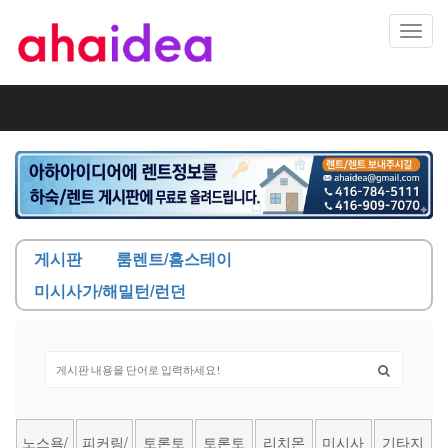
Toggl
navig
게시판
룸렌트/홈스테이
미시사가/해밀턴/런던
노스욕/
피커링/
토론토
토론토
리치몬
미시사
기타지